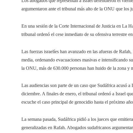
Los abogados que representan a Israel defendieron el vierne
argumentaron ante el tribunal más alto de la ONU que los jue
En una sesión de la Corte Internacional de Justicia en La Ha
tribunal ordenó el cese inmediato de su ofensiva terrestre e
Las fuerzas israelíes han avanzado en las afueras de Rafah,
media, ordenando evacuaciones masivas e intensificando su
la ONU, más de 630.000 personas han huido de la zona y m
Las audiencias son parte de un caso que Sudáfrica acusó a 
diciembre. A finales de enero, el tribunal ordenó a Israel q
escuche el caso principal de genocidio hasta el próximo año
La semana pasada, Sudáfrica pidió a los jueces que emitiera
generalizadas en Rafah. Abogados sudafricanos argumentaron 