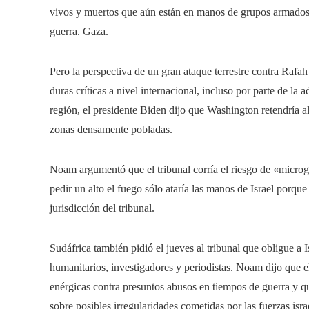
vivos y muertos que aún están en manos de grupos armados pa
guerra. Gaza.
Pero la perspectiva de un gran ataque terrestre contra Rafah
duras críticas a nivel internacional, incluso por parte de l
región, el presidente Biden dijo que Washington retendría al
zonas densamente pobladas.
Noam argumentó que el tribunal corría el riesgo de «microge
pedir un alto el fuego sólo ataría las manos de Israel por
jurisdicción del tribunal.
Sudáfrica también pidió el jueves al tribunal que obligue a 
humanitarios, investigadores y periodistas. Noam dijo que el
enérgicas contra presuntos abusos en tiempos de guerra y que
sobre posibles irregularidades cometidas por las fuerzas israe