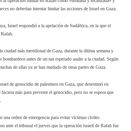
s la operación militar en Rafah como «limitada y localizada» y
ces no deberían intentar limitar las acciones de Israel en Gaza.
ya, Israel respondió a la apelación de Sudáfrica, en la que el
n Rafah.
 la ciudad más meridional de Gaza, durante la última semana y
s bombardeos antes de un tan esperado asalto a la ciudad. Según
uchas de ellas ya se han mudado de otras partes de Gaza.
Israel de genocidio de palestinos en Gaza, que desestimó en
ue hiciera más para prevenir el genocidio, pero no se espera que
.
n una orden de emergencia para evitar víctimas civiles
ante el tribunal el jueves que la operación israelí de Rafah fue