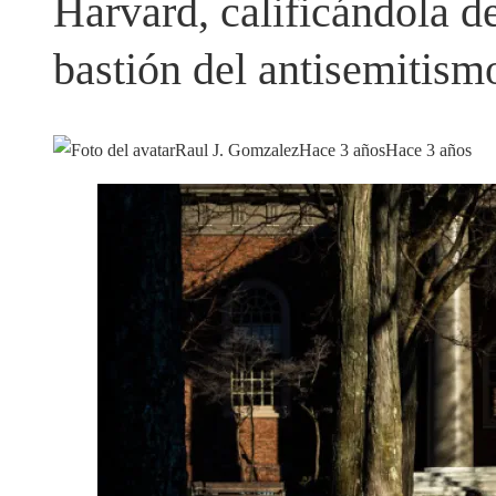
Harvard, calificándola d
bastión del antisemitism
Raul J. Gomzalez
Hace 3 años
Hace 3 años