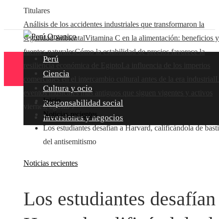
Titulares
Análisis de los accidentes industriales que transformaron la
seguridad ambiental
Vitamina C en la alimentación: beneficios y
fuentes naturales
Cómo la estabilidad de precios favorece la
Perú
resiliencia económica de Egipto
La influencia de los imperios
Ciencia
comerciales en el intercambio cultural antes de la era industrial
L
Cultura y ocio
eventos musicales más antiguos que siguen vigentes y activos
Inicio
Responsabilidad social
viernes, agosto 7
Noticias recientes
Inversiones y negocios
Los estudiantes desafían a Harvard, calificándola de bast
del antisemitismo
Noticias recientes
Los estudiantes desafían