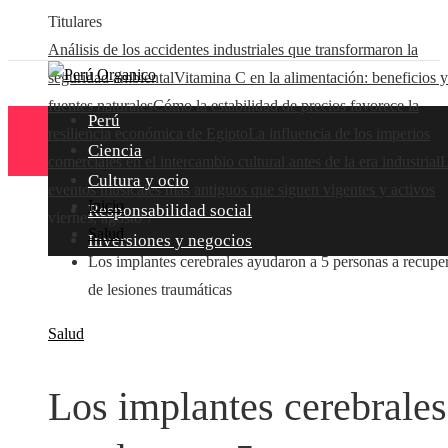
Titulares
Análisis de los accidentes industriales que transformaron la
seguridad ambiental
Vitamina C en la alimentación: beneficios y
fuentes naturales
Cómo la estabilidad de precios favorece la
Perú
resiliencia económica de Egipto
La influencia de los imperios
Ciencia
comerciales en el intercambio cultural antes de la era industrial
L
Cultura y ocio
eventos musicales más antiguos que siguen vigentes y activos
Inicio
Responsabilidad social
viernes, agosto 7
Salud
Inversiones y negocios
Los implantes cerebrales ayudaron a 5 personas a recupe
de lesiones traumáticas
Salud
Los implantes cerebrales