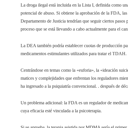
La droga ilegal está incluida en la Lista I, definida como u
potencial de abuso. Si obtiene la aprobación de la FDA, las 
Departamento de Justicia tendrían que seguir ciertos pasos 
proceso que se está llevando a cabo actualmente para el can
La DEA también podría establecer cuotas de producción par
medicamentos estimulantes utilizados para tratar el TDAH.
Centrándose en temas como la «euforia», la «ideación suicid
matices y complejidades que enfrentan los reguladores mient
ha ingresado a la psiquiatría convencional. . después de déc
Un problema adicional: la FDA es un regulador de medicam
cuya eficacia esté vinculada a la psicoterapia.
Si se aprueba, la terapia asistida por MDMA sería el primer 