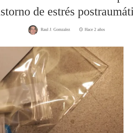
astorno de estrés postraumát
Raul J. Gomzalez
Hace 2 años