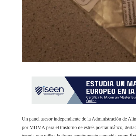
Un panel asesor independiente de la Administración de Alim
por MDMA para el trastorno de estrés postraumático, destac
terapia que utiliza la droga comúnmente conocida como Éxt