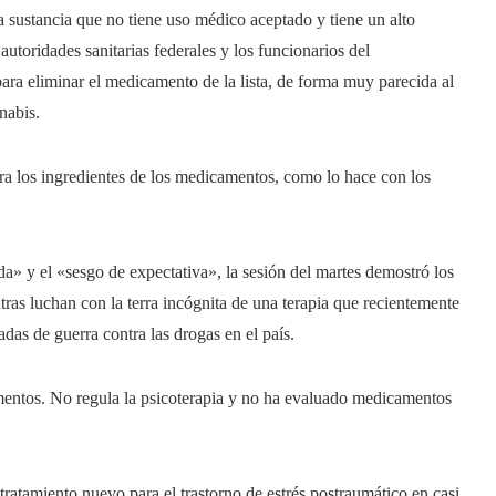
na sustancia que no tiene uso médico aceptado y tiene un alto
autoridades sanitarias federales y los funcionarios del
para eliminar el medicamento de la lista, de forma muy parecida al
nabis.
a los ingredientes de los medicamentos, como lo hace con los
a» y el «sesgo de expectativa», la sesión del martes demostró los
ras luchan con la terra incógnita de una terapia que recientemente
adas de guerra contra las drogas en el país.
entos. No regula la psicoterapia y no ha evaluado medicamentos
tratamiento nuevo para el trastorno de estrés postraumático en casi