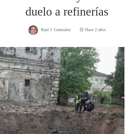
duelo a refinerías
Raul J. Gomzalez
Hace 2 años