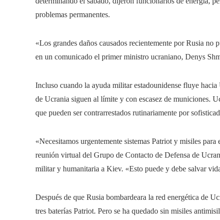
determinando el sábado, dijeron funcionarios de energía, 
problemas permanentes.
«Los grandes daños causados ​​recientemente por Rusia no 
en un comunicado el primer ministro ucraniano, Denys Shmyh
Incluso cuando la ayuda militar estadounidense fluye hacia
de Ucrania siguen al límite y con escasez de municiones. Ucr
que pueden ser contrarrestados rutinariamente por sofisticad
«Necesitamos urgentemente sistemas Patriot y misiles para e
reunión virtual del Grupo de Contacto de Defensa de Ucran
militar y humanitaria a Kiev. «Esto puede y debe salvar vi
Después de que Rusia bombardeara la red energética de Ucr
tres baterías Patriot. Pero se ha quedado sin misiles antimi