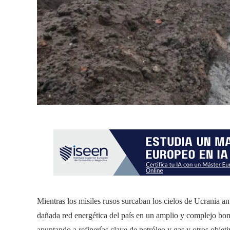
Mientras los misiles rusos surcaban los cielos de Ucrania a
dañada red energética del país en un amplio y complejo bom
apuntando a refinerías clave de petróleo y gas y otros objet