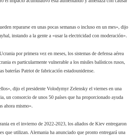
pero el impacto acumulativo está aumentando y amenaza con causar
pueden repararse en unas pocas semanas o incluso en un mes», dijo
al, instando a la gente a «usar la electricidad con moderación».
 Ucrania por primera vez en meses, los sistemas de defensa aérea
ania es particularmente vulnerable a los misiles balísticos rusos,
as baterías Patriot de fabricación estadounidense.
llos», dijo el presidente Volodymyr Zelensky el viernes en una
ia, un consorcio de unos 50 países que ha proporcionado ayuda
das ahora mismo».
ania en el invierno de 2022-2023, los aliados de Kiev entregaron
siles que utilizan. Alemania ha anunciado que pronto entregará una