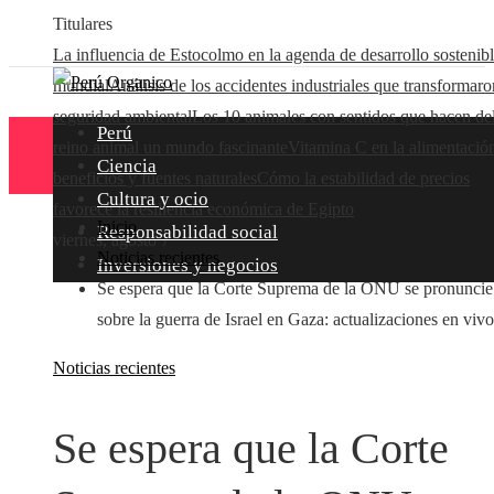
Titulares
La influencia de Estocolmo en la agenda de desarrollo sostenib
mundial
Análisis de los accidentes industriales que transformaro
seguridad ambiental
Los 10 animales con sentidos que hacen de
Perú
reino animal un mundo fascinante
Vitamina C en la alimentació
Ciencia
beneficios y fuentes naturales
Cómo la estabilidad de precios
Cultura y ocio
favorece la resiliencia económica de Egipto
Inicio
Responsabilidad social
viernes, agosto 7
Noticias recientes
Inversiones y negocios
Se espera que la Corte Suprema de la ONU se pronuncie
sobre la guerra de Israel en Gaza: actualizaciones en vivo
Noticias recientes
Se espera que la Corte