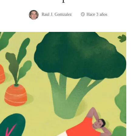
Raul J. Gomzalez
Hace 3 años