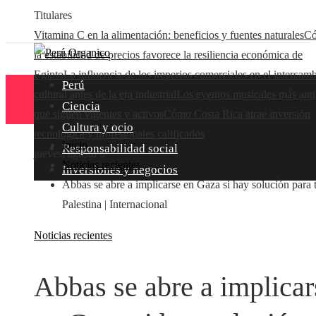
Titulares
Vitamina C en la alimentación: beneficios y fuentes naturales
C
la estabilidad de precios favorece la resiliencia económica de
Egipto
La influencia de los imperios comerciales en el intercam
Perú
cultural antes de la era industrial
Los eventos musicales más ant
Ciencia
que siguen vigentes y activos
Cómo Costa Rica atrae inversión
Cultura y ocio
tecnológica y profesionales calificados
Inicio
Responsabilidad social
jueves, agosto 6
Noticias recientes
Inversiones y negocios
Abbas se abre a implicarse en Gaza si hay solución para 
Palestina | Internacional
Noticias recientes
Abbas se abre a implicar