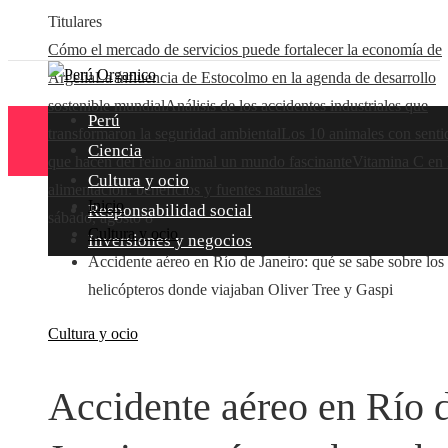
Titulares
Cómo el mercado de servicios puede fortalecer la economía de
Argelia
La influencia de Estocolmo en la agenda de desarrollo
sostenible mundial
Análisis de los accidentes industriales que
Perú
transformaron la seguridad ambiental
Los 10 animales con senti
Ciencia
que hacen del reino animal un mundo fascinante
Vitamina C en 
Cultura y ocio
alimentación: beneficios y fuentes naturales
Inicio
Responsabilidad social
sábado, agosto 8
Cultura y ocio
Inversiones y negocios
Accidente aéreo en Río de Janeiro: qué se sabe sobre los
helicópteros donde viajaban Oliver Tree y Gaspi
Cultura y ocio
Accidente aéreo en Río 