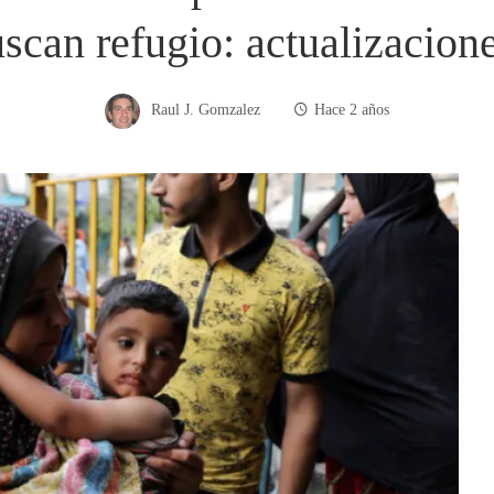
uscan refugio: actualizacion
Raul J. Gomzalez
Hace 2 años