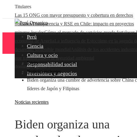
Titulares
Las 15 ONG con mayor presupuesto y cobertura en derechos
humanos
Transparencia y RSE en Chile: impacto en proyectos
mineros locales
Cómo el mercado de servicios puede fortalecer 
Perú
economía de Argelia
La influencia de Estocolmo en la agenda d
Ciencia
desarrollo sostenible mundial
Análisis de los accidentes industri
Cultura y ocio
que transformaron la seguridad ambiental
Inicio
Responsabilidad social
domingo, agosto 9
Noticias recientes
Inversiones y negocios
Biden organiza una cumbre de advertencia sobre China 
líderes de Japón y Filipinas
Noticias recientes
Biden organiza una