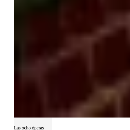
Las ocho óperas