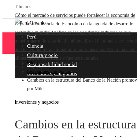
Titulares
Cómo el mercado de servicios puede fortalecer la economía de
Argelia
La influencia de Estocolmo en la agenda de desarrollo
sostenible mundial
Análisis de los accidentes industriales que
Perú
transformaron la seguridad ambiental
Los 10 animales con senti
Ciencia
que hacen del reino animal un mundo fascinante
Vitamina C en 
Cultura y ocio
alimentación: beneficios y fuentes naturales
Inicio
Responsabilidad social
viernes, agosto 7
Inversiones y negocios
Inversiones y negocios
Cambios en la estructura del Banco de la Nación promov
por Milei
Inversiones y negocios
Cambios en la estructura