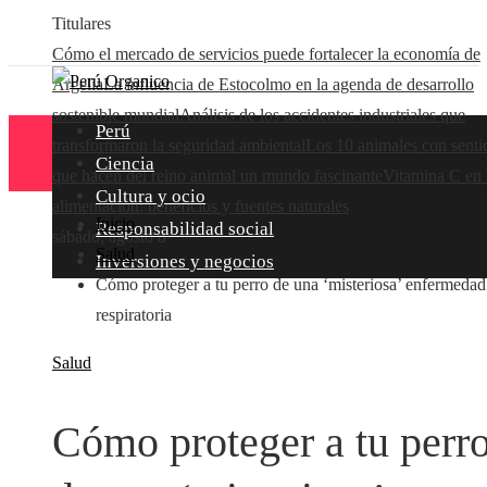
Titulares
Cómo el mercado de servicios puede fortalecer la economía de
Argelia
La influencia de Estocolmo en la agenda de desarrollo
sostenible mundial
Análisis de los accidentes industriales que
Perú
transformaron la seguridad ambiental
Los 10 animales con senti
Ciencia
que hacen del reino animal un mundo fascinante
Vitamina C en 
Cultura y ocio
alimentación: beneficios y fuentes naturales
Inicio
Responsabilidad social
sábado, agosto 8
Salud
Inversiones y negocios
Cómo proteger a tu perro de una ‘misteriosa’ enfermedad
respiratoria
Salud
Cómo proteger a tu perr