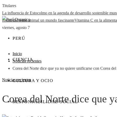
Titulares
La influencia de Estocolmo en la agenda de desarrollo sostenible mun
hacen del reino animal un mundo fascinante
Vitamina C en la alimenta
viernes, agosto 7
PERÚ
Inicio
CIENCIA
Noticias recientes
​Corea del Norte dice que ya no quiere unificarse con Corea del
Noticias recientes
CULTURA Y OCIO
​Corea del Norte dice que y
RESPONSABILIDAD SOCIAL