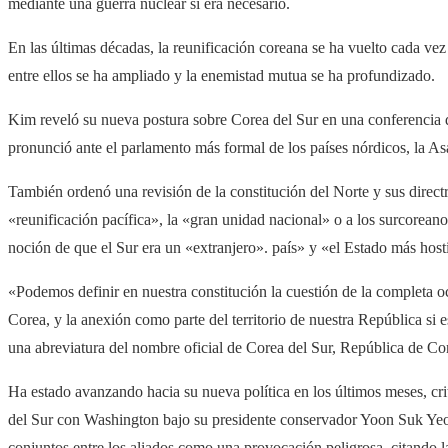
mediante una guerra nuclear si era necesario.
En las últimas décadas, la reunificación coreana se ha vuelto cada v
entre ellos se ha ampliado y la enemistad mutua se ha profundizado.
Kim ​reveló su nueva postura sobre Corea del Sur en una conferencia d
pronunció ante el parlamento más formal de los países nórdicos, la A
También ordenó una revisión de la constitución del Norte y sus directri
«reunificación pacífica», la «gran unidad nacional» o a los surcorean
noción de que el Sur era un «extranjero». país» y «el Estado más hosti
«Podemos definir en nuestra constitución la cuestión de la completa 
Corea, y la anexión como parte del territorio de nuestra República si e
una abreviatura del nombre oficial de Corea del Sur, República de Co
Ha estado avanzando hacia su nueva política en los últimos meses, cri
del Sur con Washington bajo su presidente conservador Yoon Suk Yeol. 
conjuntos entre los aliados como una provocación peligrosa, citando 