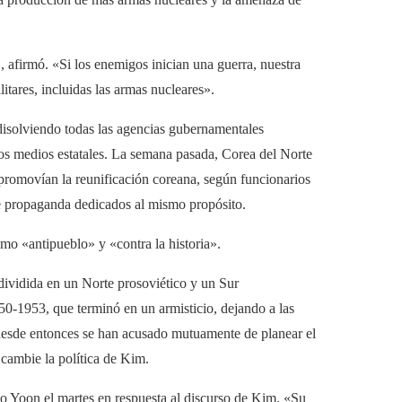
 afirmó. «Si los enemigos inician una guerra, nuestra
itares, incluidas las armas nucleares».
 disolviendo todas las agencias gubernamentales
os medios estatales. La semana pasada, Corea del Norte
promovían la reunificación coreana, según funcionarios
e propaganda dedicados al mismo propósito.
omo «antipueblo» y «contra la historia».
dividida en un Norte prosoviético y un Sur
0-1953, que terminó en un armisticio, dejando a las
desde entonces se han acusado mutuamente de planear el
 cambie la política de Kim.
jo Yoon el martes en respuesta al discurso de Kim. «Su