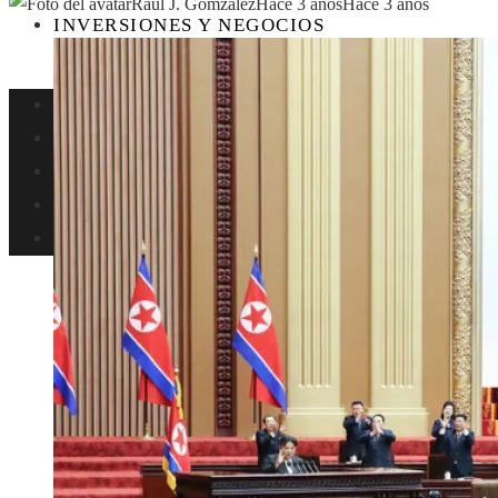
Raul J. Gomzalez
Hace 3 años
Hace 3 años
INVERSIONES Y NEGOCIOS
Perú
Ciencia
Cultura y ocio
Responsabilidad social
Inversiones y negocios