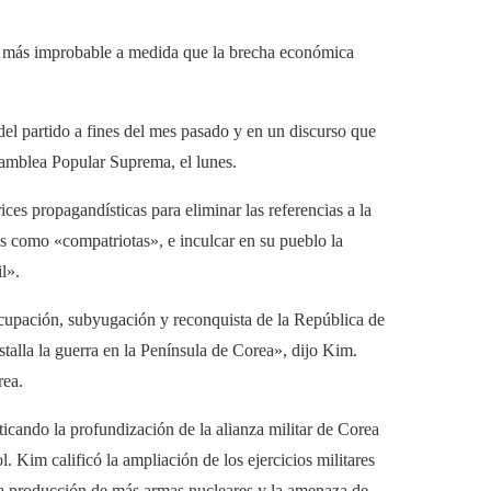
ez más improbable a medida que la brecha económica
el partido a fines del mes pasado y en un discurso que
samblea Popular Suprema, el lunes.
ces propagandísticas para eliminar las referencias a la
os como «compatriotas», e inculcar en su pueblo la
l».
ocupación, subyugación y reconquista de la República de
stalla la guerra en la Península de Corea», dijo Kim.
rea.
ticando la profundización de la alianza militar de Corea
Kim calificó la ampliación de los ejercicios militares
la producción de más armas nucleares y la amenaza de