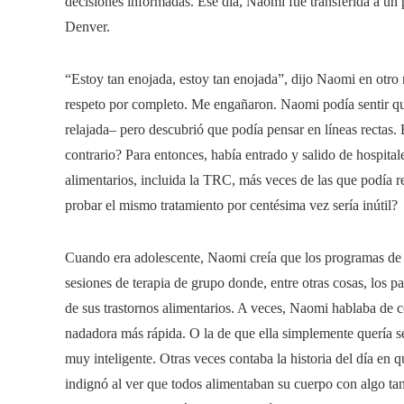
decisiones informadas. Ese día, Naomi fue transferida a u
Denver.
“Estoy tan enojada, estoy tan enojada”, dijo Naomi en otro 
respeto por completo. Me engañaron. Naomi podía sentir q
relajada– pero descubrió que podía pensar en líneas rectas. 
contrario? Para entonces, había entrado y salido de hospitale
alimentarios, incluida la TRC, más veces de las que podía r
probar el mismo tratamiento por centésima vez sería inútil?
Cuando era adolescente, Naomi creía que los programas de t
sesiones de terapia de grupo donde, entre otras cosas, los pa
de sus trastornos alimentarios. A veces, Naomi hablaba de 
nadadora más rápida. O la de que ella simplemente quería s
muy inteligente. Otras veces contaba la historia del día en 
indignó al ver que todos alimentaban su cuerpo con algo 