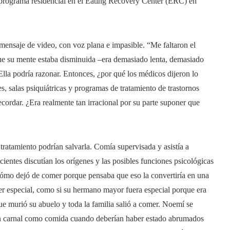
n programa residencial en el Eating Recovery Center (ERC) en
mensaje de video, con voz plana e impasible. “Me faltaron el
ue su mente estaba disminuida –era demasiado lenta, demasiado
Ella podría razonar. Entonces, ¿por qué los médicos dijeron lo
s, salas psiquiátricas y programas de tratamiento de trastornos
ecordar. ¿Era realmente tan irracional por su parte suponer que
ratamiento podrían salvarla. Comía supervisada y asistía a
cientes discutían los orígenes y las posibles funciones psicológicas
cómo dejó de comer porque pensaba que eso la convertiría en una
er especial, como si su hermano mayor fuera especial porque era
que murió su abuelo y toda la familia salió a comer. Noemí se
tan carnal como comida cuando deberían haber estado abrumados