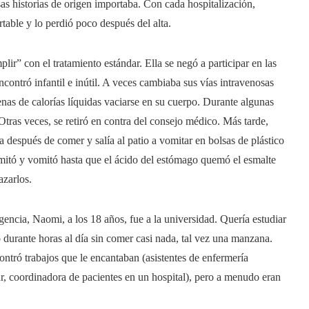
esas historias de origen importaba. Con cada hospitalización,
table y lo perdió poco después del alta.
lir” con el tratamiento estándar. Ella se negó a participar en las
ncontró infantil e inútil. A veces cambiaba sus vías intravenosas
enas de calorías líquidas vaciarse en su cuerpo. Durante algunas
Otras veces, se retiró en contra del consejo médico. Más tarde,
después de comer y salía al patio a vomitar en bolsas de plástico
Vomitó y vomitó hasta que el ácido del estómago quemó el esmalte
azarlos.
encia, Naomi, a los 18 años, fue a la universidad. Quería estudiar
o durante horas al día sin comer casi nada, tal vez una manzana.
ntró trabajos que le encantaban (asistentes de enfermería
ar, coordinadora de pacientes en un hospital), pero a menudo eran