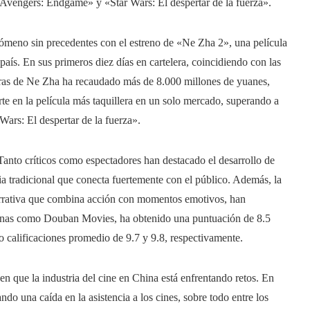
Avengers: Endgame» y «Star Wars: El despertar de la fuerza».
enómeno sin precedentes con el estreno de «Ne Zha 2», una película
país. En sus primeros diez días en cartelera, coincidiendo con las
uras de Ne Zha ha recaudado más de 8.000 millones de yuanes,
rte en la película más taquillera en un solo mercado, superando a
ars: El despertar de la fuerza».
Tanto críticos como espectadores han destacado el desarrollo de
a tradicional que conecta fuertemente con el público. Además, la
 narrativa que combina acción con momentos emotivos, han
chinas como Douban Movies, ha obtenido una puntuación de 8.5
 calificaciones promedio de 9.7 y 9.8, respectivamente.
en que la industria del cine en China está enfrentando retos. En
do una caída en la asistencia a los cines, sobre todo entre los