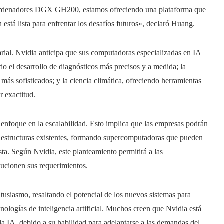
s ordenadores DGX GH200, estamos ofreciendo una plataforma que
está lista para enfrentar los desafíos futuros», declaró Huang.
arial. Nvidia anticipa que sus computadoras especializadas en IA
do el desarrollo de diagnósticos más precisos y a medida; la
más sofisticados; y la ciencia climática, ofreciendo herramientas
 exactitud.
enfoque en la escalabilidad. Esto implica que las empresas podrán
estructuras existentes, formando supercomputadoras que pueden
vista. Según Nvidia, este planteamiento permitirá a las
lucionen sus requerimientos.
tusiasmo, resaltando el potencial de los nuevos sistemas para
cnologías de inteligencia artificial. Muchos creen que Nvidia está
la IA, debido a su habilidad para adelantarse a las demandas del