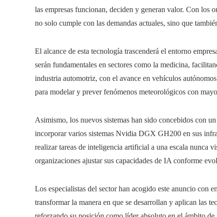
las empresas funcionan, deciden y generan valor. Con lo
no solo cumple con las demandas actuales, sino que también 
El alcance de esta tecnología trascenderá el entorno empres
serán fundamentales en sectores como la medicina, facilitan
industria automotriz, con el avance en vehículos autónomos 
para modelar y prever fenómenos meteorológicos con mayor
Asimismo, los nuevos sistemas han sido concebidos con un 
incorporar varios sistemas Nvidia DGX GH200 en sus infra
realizar tareas de inteligencia artificial a una escala nunca 
organizaciones ajustar sus capacidades de IA conforme evo
Los especialistas del sector han acogido este anuncio con en
transformar la manera en que se desarrollan y aplican las te
reforzando su posición como líder absoluto en el ámbito de 