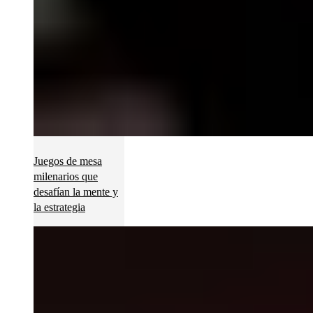
Juegos de mesa
milenarios que
desafían la mente y
la estrategia