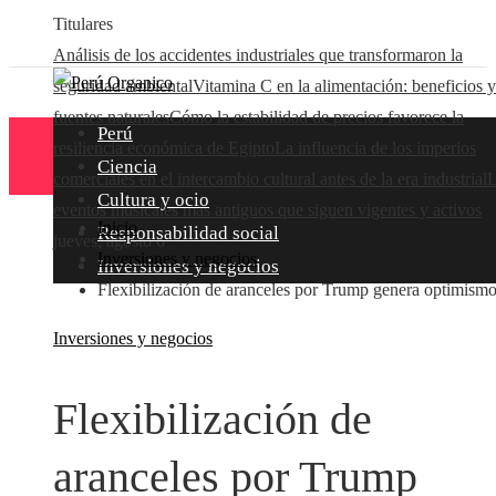
Titulares
Análisis de los accidentes industriales que transformaron la
seguridad ambiental
Vitamina C en la alimentación: beneficios y
fuentes naturales
Cómo la estabilidad de precios favorece la
Perú
resiliencia económica de Egipto
La influencia de los imperios
Ciencia
comerciales en el intercambio cultural antes de la era industrial
L
Cultura y ocio
eventos musicales más antiguos que siguen vigentes y activos
Inicio
Responsabilidad social
jueves, agosto 6
Inversiones y negocios
Inversiones y negocios
Flexibilización de aranceles por Trump genera optimism
Inversiones y negocios
Flexibilización de
aranceles por Trump