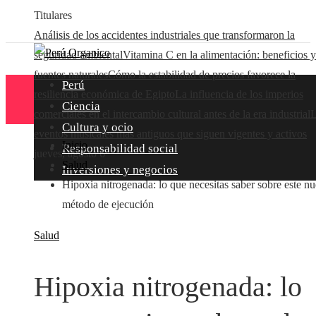
Titulares
Análisis de los accidentes industriales que transformaron la
seguridad ambiental
Vitamina C en la alimentación: beneficios y
fuentes naturales
Cómo la estabilidad de precios favorece la
Perú
resiliencia económica de Egipto
La influencia de los imperios
Ciencia
comerciales en el intercambio cultural antes de la era industrial
L
Cultura y ocio
eventos musicales más antiguos que siguen vigentes y activos
Inicio
Responsabilidad social
jueves, agosto 6
Salud
Inversiones y negocios
Hipoxia nitrogenada: lo que necesitas saber sobre este n
método de ejecución
Salud
Hipoxia nitrogenada: lo