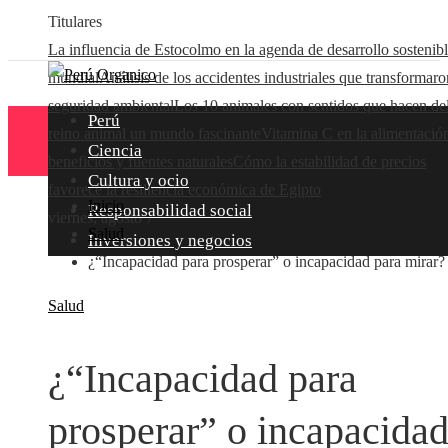
Titulares
La influencia de Estocolmo en la agenda de desarrollo sostenib
mundial
Análisis de los accidentes industriales que transformaro
seguridad ambiental
Los 10 animales con sentidos que hacen de
Perú
reino animal un mundo fascinante
Vitamina C en la alimentació
Ciencia
beneficios y fuentes naturales
Cómo la estabilidad de precios
Cultura y ocio
favorece la resiliencia económica de Egipto
Inicio
Responsabilidad social
viernes, agosto 7
Salud
Inversiones y negocios
¿“Incapacidad para prosperar” o incapacidad para mirar?
Salud
¿“Incapacidad para
prosperar” o incapacida