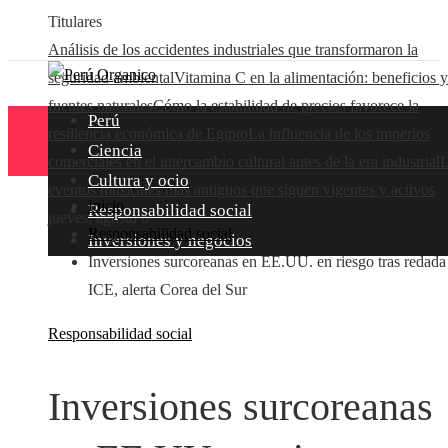
Titulares
Análisis de los accidentes industriales que transformaron la
seguridad ambiental
Vitamina C en la alimentación: beneficios y
fuentes naturales
Cómo la estabilidad de precios favorece la
Perú
resiliencia económica de Egipto
La influencia de los imperios
Ciencia
comerciales en el intercambio cultural antes de la era industrial
L
Cultura y ocio
eventos musicales más antiguos que siguen vigentes y activos
Inicio
Responsabilidad social
jueves, agosto 6
Responsabilidad social
Inversiones y negocios
Inversiones surcoreanas en EE.UU. en riesgo tras redada
ICE, alerta Corea del Sur
Responsabilidad social
Inversiones surcoreanas