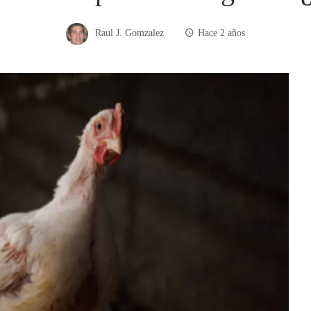
Raul J. Gomzalez
Hace 2 años