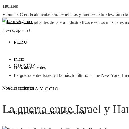
Titulares
Vitamina C en la alimentación: beneficios y fuentes naturales
Cómo la 
intercambio cultural antes de la era industrial
Los eventos musicales má
jueves, agosto 6
PERÚ
Inicio
CIENCIA
Noticias recientes
La guerra entre Israel y Hamás: lo último – The New York Tim
Noticias recientes
CULTURA Y OCIO
La guerra entre Israel y H
RESPONSABILIDAD SOCIAL