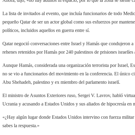
Ahora, dijo, «no hay adultos ni espacio, por lo que la zona se siente cas
La lista de invitados al evento, que incluía funcionarios de todo Medio
pequeño Qatar de ser un actor global como sus esfuerzos por manten
políticos, incluidos aquellos en guerra entre sí.
Qatar negoció conversaciones entre Israel y Hamás que condujeron a 
rehenes retenidos por Hamás por 240 palestinos de prisiones israelíes a
Aunque Hamás, considerada una organización terrorista por Israel, Est
no se vio a funcionarios del movimiento en la conferencia. El único ciu
Abu Shehadeh, palestino y ex miembro del parlamento israelí.
El ministro de Asuntos Exteriores ruso, Sergei V. Lavrov, habló virtu
Ucrania y acusando a Estados Unidos y sus aliados de hipocresía en 
«¿Hay algún lugar donde Estados Unidos intervino con fuerza milita
sabes la respuesta.»