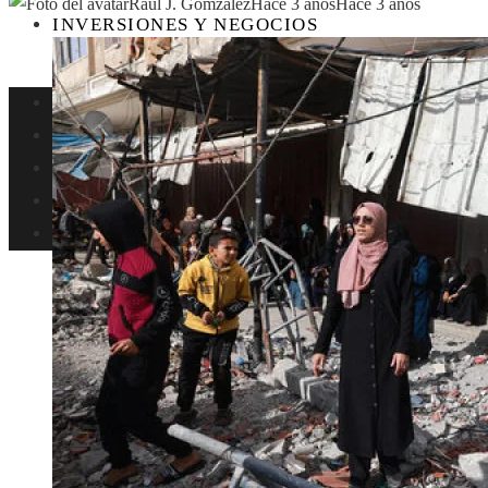
Raul J. Gomzalez
Hace 3 años
Hace 3 años
INVERSIONES Y NEGOCIOS
Perú
Ciencia
Cultura y ocio
Responsabilidad social
Inversiones y negocios