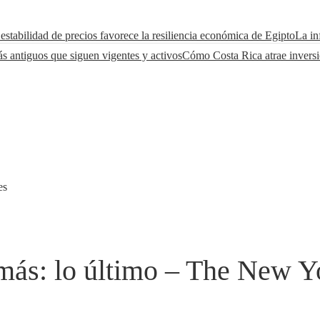
estabilidad de precios favorece la resiliencia económica de Egipto
La in
s antiguos que siguen vigentes y activos
Cómo Costa Rica atrae inversió
es
amás: lo último – The New 