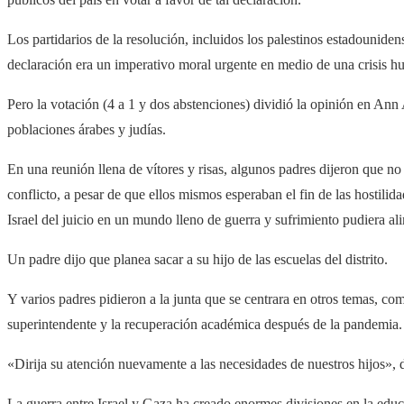
Los partidarios de la resolución, incluidos los palestinos estadouniden
declaración era un imperativo moral urgente en medio de una crisis hu
Pero la votación (4 a 1 y dos abstenciones) dividió la opinión en An
poblaciones árabes y judías.
En una reunión llena de vítores y risas, algunos padres dijeron que no 
conflicto, a pesar de que ellos mismos esperaban el fin de las hostilid
Israel del juicio en un mundo lleno de guerra y sufrimiento pudiera ali
Un padre dijo que planea sacar a su hijo de las escuelas del distrito.
Y varios padres pidieron a la junta que se centrara en otros temas, co
superintendente y la recuperación académica después de la pandemia.
«Dirija su atención nuevamente a las necesidades de nuestros hijos», 
La guerra entre Israel y Gaza ha creado enormes divisiones en la educa