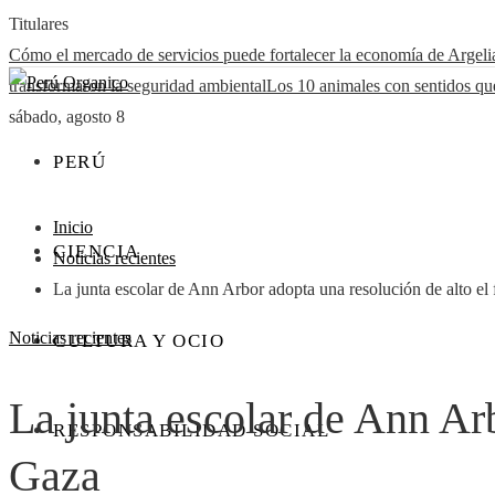
Titulares
Cómo el mercado de servicios puede fortalecer la economía de Argeli
transformaron la seguridad ambiental
Los 10 animales con sentidos qu
sábado, agosto 8
PERÚ
Inicio
CIENCIA
Noticias recientes
La junta escolar de Ann Arbor adopta una resolución de alto el
Noticias recientes
CULTURA Y OCIO
La junta escolar de Ann Arb
RESPONSABILIDAD SOCIAL
Gaza