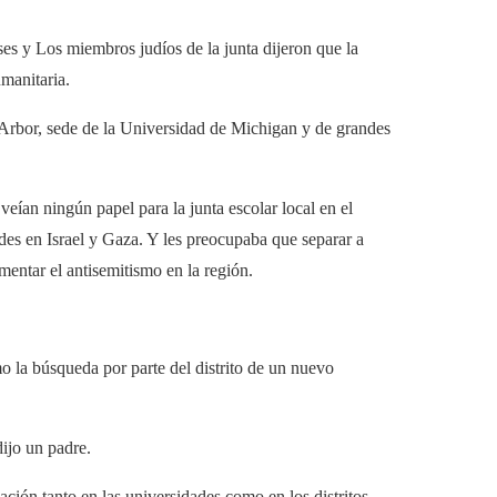
ses y
Los miembros judíos de la junta dijeron que la
manitaria.
n Arbor, sede de la Universidad de Michigan y de grandes
veían ningún papel para la junta escolar local en el
ades en Israel y Gaza. Y les preocupaba que separar a
mentar el antisemitismo en la región.
mo la búsqueda por parte del distrito de un nuevo
dijo un padre.
ción tanto en las universidades como en los distritos