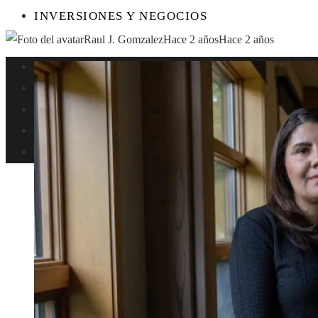
INVERSIONES Y NEGOCIOS
Raul J. Gomzalez
Hace 2 años
Hace 2 años
Perú
Ciencia
Cultura y ocio
Responsabilidad social
Inversiones y negocios