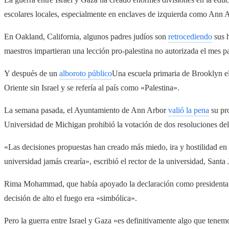
escolares locales, especialmente en enclaves de izquierda como Ann A
En Oakland, California, algunos padres judíos son
retrocediendo
sus h
maestros impartieran una lección pro-palestina no autorizada el mes p
Y después de un
alboroto público
Una escuela primaria de Brooklyn e
Oriente sin Israel y se refería al país como «Palestina».
La semana pasada, el Ayuntamiento de Ann Arbor
valió la pena
su pro
Universidad de Michigan prohibió la votación de dos resoluciones del 
«Las decisiones propuestas han creado más miedo, ira y hostilidad en
universidad jamás crearía», escribió el rector de la universidad, San
Rima Mohammad, que había apoyado la declaración como presidenta d
decisión de alto el fuego era «simbólica».
Pero la guerra entre Israel y Gaza «es definitivamente algo que tenem