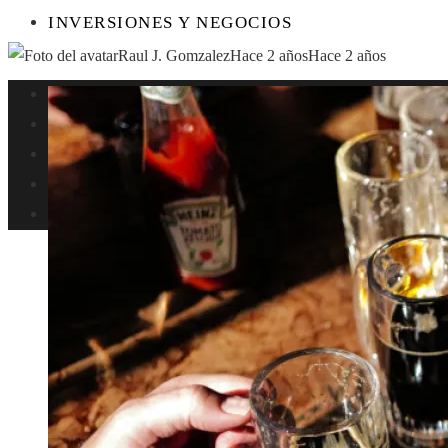
INVERSIONES Y NEGOCIOS
Raul J. Gomzalez
Hace 2 años
Hace 2 años
Perú
Ciencia
Cultura y ocio
Responsabilidad social
Inversiones y negocios