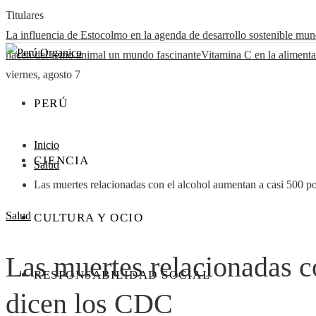
Titulares
La influencia de Estocolmo en la agenda de desarrollo sostenible mun
hacen del reino animal un mundo fascinante
Vitamina C en la alimenta
viernes, agosto 7
PERÚ
Inicio
CIENCIA
Salud
Las muertes relacionadas con el alcohol aumentan a casi 500 p
Salud
CULTURA Y OCIO
Las muertes relacionadas c
RESPONSABILIDAD SOCIAL
dicen los CDC