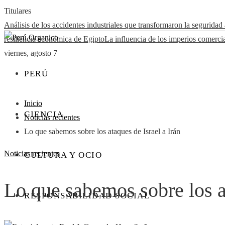
Titulares
Análisis de los accidentes industriales que transformaron la seguridad
resiliencia económica de Egipto
La influencia de los imperios comercial
viernes, agosto 7
PERÚ
Inicio
CIENCIA
Noticias recientes
Lo que sabemos sobre los ataques de Israel a Irán
Noticias recientes
CULTURA Y OCIO
Lo que sabemos sobre los at
RESPONSABILIDAD SOCIAL