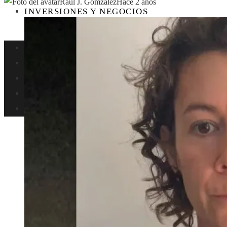
Raul J. Gomzalez
Hace 2 años
INVERSIONES Y NEGOCIOS
Perú
Ciencia
Cultura y ocio
Responsabilidad social
Inversiones y negocios