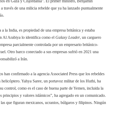
tinos en Gaza y Cisjordania”. El primer ministro, Benjamín
” a través de una milicia rebelde que ya ha lanzado puntualmente
ío.
a la India, es propiedad de una empresa británica y estaba
n Al Arabiya lo identifica como el
Galaxy Leader
, un carguero
presa parcialmente controlada por un empresario británico-
rael. Otro barco conectado a sus empresas sufrió en 2021 una
onsabilizó a Irán.
 han confirmado a la agencia Associated Press que los rebeldes
helicóptero. Yahya Saree, un portavoz militar de los Huthi, ha
su control, como es el caso de buena parte de Yemen, incluida la
los principios y valores islámicos”, ha agregado en un comunicado.
las que figuran mexicanos, ucranios, búlgaros y filipinos. Ningún