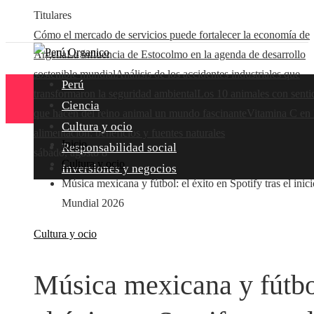
Titulares
Cómo el mercado de servicios puede fortalecer la economía de
Argelia
La influencia de Estocolmo en la agenda de desarrollo
sostenible mundial
Análisis de los accidentes industriales que
Perú
transformaron la seguridad ambiental
Los 10 animales con senti
Ciencia
que hacen del reino animal un mundo fascinante
Vitamina C en 
Cultura y ocio
alimentación: beneficios y fuentes naturales
Inicio
Responsabilidad social
sábado, agosto 8
Cultura y ocio
Inversiones y negocios
Música mexicana y fútbol: el éxito en Spotify tras el inici
Mundial 2026
Cultura y ocio
Música mexicana y fútbo