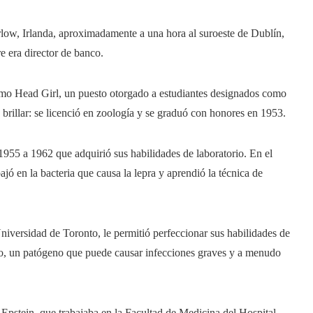
ow, Irlanda, aproximadamente a una hora al suroeste de Dublín,
e era director de banco.
omo Head Girl, un puesto otorgado a estudiantes designados como
 brillar: se licenció en zoología y se graduó con honores en 1953.
 1955 a 1962 que adquirió sus habilidades de laboratorio. En el
jó en la bacteria que causa la lepra y aprendió la técnica de
niversidad de Toronto, le permitió perfeccionar sus habilidades de
ino, un patógeno que puede causar infecciones graves y a menudo
, Epstein, que trabajaba en la Facultad de Medicina del Hospital