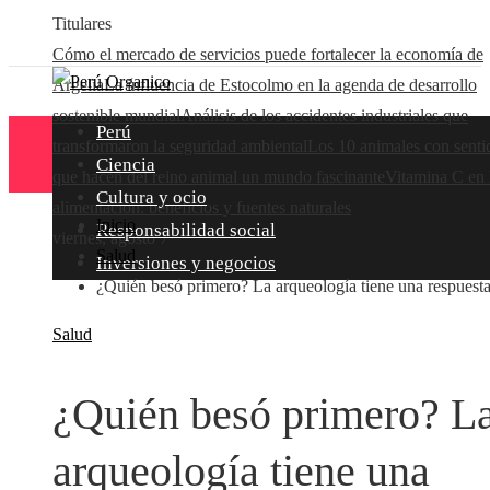
Titulares
Cómo el mercado de servicios puede fortalecer la economía de
Argelia
La influencia de Estocolmo en la agenda de desarrollo
sostenible mundial
Análisis de los accidentes industriales que
Perú
transformaron la seguridad ambiental
Los 10 animales con senti
Ciencia
que hacen del reino animal un mundo fascinante
Vitamina C en 
Cultura y ocio
alimentación: beneficios y fuentes naturales
Inicio
Responsabilidad social
viernes, agosto 7
Salud
Inversiones y negocios
¿Quién besó primero? La arqueología tiene una respuesta
Salud
¿Quién besó primero? L
arqueología tiene una