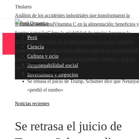
Titulares
Análisis de los accidentes industriales que transformaron la
seguridad ambiental
Vitamina C en la alimentación: beneficios y
fuentes naturales
Cómo la estabilidad de precios favorece la
Perú
resiliencia económica de Egipto
La influencia de los imperios
Ciencia
comerciales en el intercambio cultural antes de la era industrial
L
Cultura y ocio
eventos musicales más antiguos que siguen vigentes y activos
Inicio
Responsabilidad social
jueves, agosto 6
Noticias recientes
Inversiones y negocios
Se retrasa el juicio de Trump, Schumer dice que Netany
«perdió el rumbo»
Noticias recientes
Se retrasa el juicio de