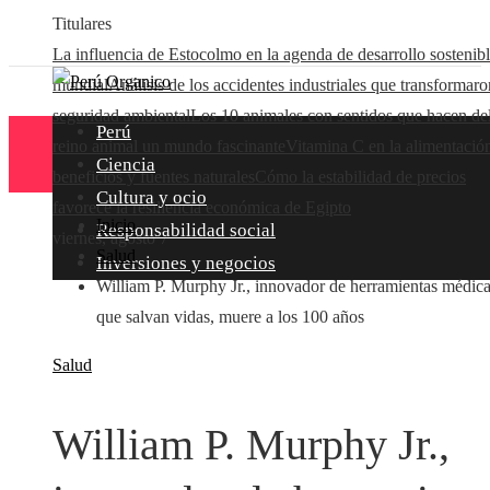
Titulares
La influencia de Estocolmo en la agenda de desarrollo sostenib
mundial
Análisis de los accidentes industriales que transformaro
seguridad ambiental
Los 10 animales con sentidos que hacen de
Perú
reino animal un mundo fascinante
Vitamina C en la alimentació
Ciencia
beneficios y fuentes naturales
Cómo la estabilidad de precios
Cultura y ocio
favorece la resiliencia económica de Egipto
Inicio
Responsabilidad social
viernes, agosto 7
Salud
Inversiones y negocios
William P. Murphy Jr., innovador de herramientas médic
que salvan vidas, muere a los 100 años
Salud
William P. Murphy Jr.,