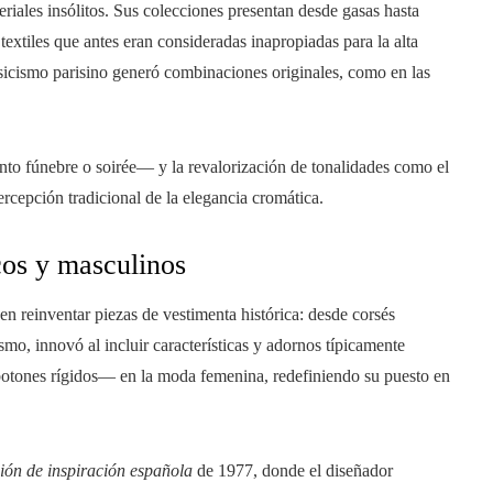
riales insólitos. Sus colecciones presentan desde gasas hasta
s textiles que antes eran consideradas inapropiadas para la alta
asicismo parisino generó combinaciones originales, como en las
to fúnebre o soirée— y la revalorización de tonalidades como el
ercepción tradicional de la elegancia cromática.
cos y masculinos
 en reinventar piezas de vestimenta histórica: desde corsés
smo, innovó al incluir características y adornos típicamente
botones rígidos— en la moda femenina, redefiniendo su puesto en
ión de inspiración española
de 1977, donde el diseñador