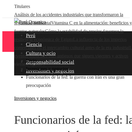
Titulares
Análisis de los accidentes industriales que transformaron la
seguridad ambiental
Vitamina C en la alimentación: beneficios y
fuentes naturales
Cómo la estabilidad de precios favorece la
Perú
resiliencia económica de Egipto
La influencia de los imperios
Ciencia
comerciales en el intercambio cultural antes de la era industrial
L
Cultura y ocio
eventos musicales más antiguos que siguen vigentes y activos
Inicio
Responsabilidad social
viernes, agosto 7
Inversiones y negocios
Inversiones y negocios
Funcionarios de la fed: la guerra con irán es una gran
preocupación
Inversiones y negocios
Funcionarios de la fed: l