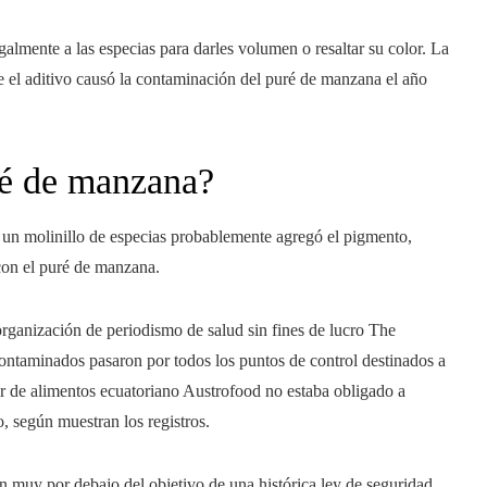
almente a las especias para darles volumen o resaltar su color. La
el aditivo causó la contaminación del puré de manzana el año
ré de manzana?
un molinillo de especias probablemente agregó el pigmento,
con el puré de manzana.
rganización de periodismo de salud sin fines de lucro The
ontaminados pasaron por todos los puntos de control destinados a
or de alimentos ecuatoriano Austrofood no estaba obligado a
o, según muestran los registros.
n muy por debajo del objetivo de una histórica ley de seguridad